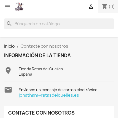
shopping_cart


(0)
search
Inicio
Contacte con nosotros
INFORMACIÓN DE LA TIENDA

Tienda Ratas del Queiles
España

Envíenos un mensaje de correo electrónico:
jonathan@ratasdelqueiles.es
CONTACTE CON NOSOTROS