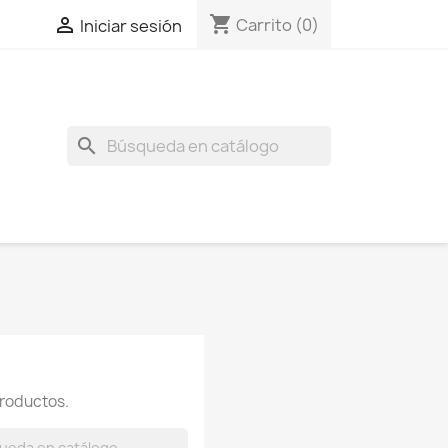
shopping_cart

Carrito
(0)
Iniciar sesión
search
roductos.