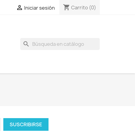
shopping_cart

Carrito
(0)
Iniciar sesión
search